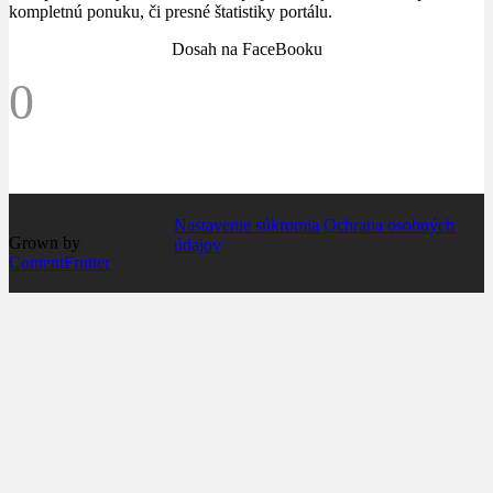
kompletnú ponuku, či presné štatistiky portálu.
Dosah na FaceBooku
0
Nastavenie súkromia
Ochrana osobných
Grown by
údajov
ContentFruiter