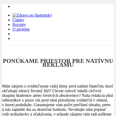
Články
Recepty
O projekte
PONÚKAME PRIESTOR PRE NATÍVNU
REKLAMU
Máte záujem o zviditeľnenie vašej firmy pred našimi čitateľmi, ktorí
obľubujú zdravý životný štýl? Chcete osloviť mladú cieľovú
skupinu študentov alebo čerstvých absolventov? Naša redakcia plná
odborníkov z praxe vás pred nimi prirodzene zviditeľní v oblasti,
v ktorej podnikáte. Garantujeme vám počet prečítaní obsahu, preto
u nás zaplatíte iba za skutočnú hodnotu. Neváhajte nám popísať
vaše požiadavky a očakávania, v prípade záujmu vám radi pošleme