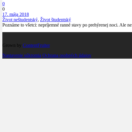
0
0
17. mája 2018
Život neštudentský
,
Život študentský
Poznáme to všetci: nepríjemné ranné stavy po prehýrenej noci. Ale ne
Grown by
ContentFruiter
Nastavenie súkromia
Ochrana osobných údajov