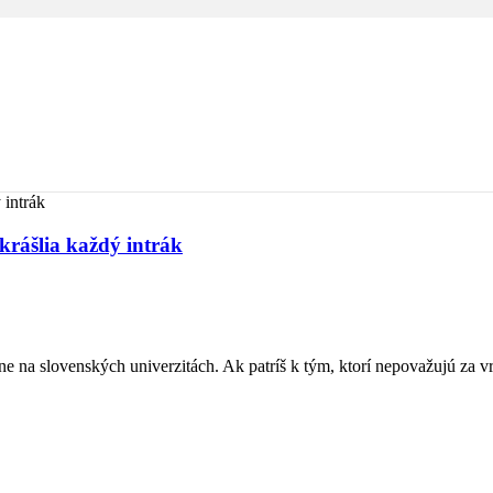
krášlia každý intrák
ne na slovenských univerzitách. Ak patríš k tým, ktorí nepovažujú za v