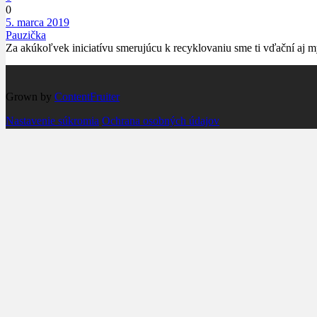
0
5. marca 2019
Pauzička
Za akúkoľvek iniciatívu smerujúcu k recyklovaniu sme ti vďační aj m
Grown by
ContentFruiter
Nastavenie súkromia
Ochrana osobných údajov