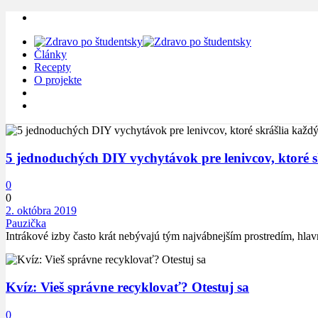
Články
Recepty
O projekte
5 jednoduchých DIY vychytávok pre lenivcov, ktoré s
0
0
2. októbra 2019
Pauzička
Intrákové izby často krát nebývajú tým najvábnejším prostredím, hlav
Kvíz: Vieš správne recyklovať? Otestuj sa
0