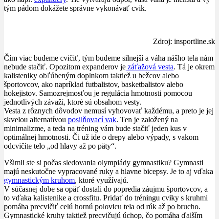
tým pádom dokážete správne vykonávať cvik.
Zdroj: insportline.sk
Čím viac budeme cvičiť, tým budeme silnejší a váha nášho tela nám
nebude stačiť. Opozitom expanderov je
záťažová vesta
. Tá je okrem
kalisteniky obľúbeným doplnkom taktiež u bežcov alebo
športovcov, ako napríklad futbalistov, basketbalistov alebo
hokejistov. Samozrejmosťou je regulácia hmotnosti pomocou
jednotlivých závaží, ktoré sú obsahom vesty.
Vesta z rôznych dôvodov nemusí vyhovovať každému, a preto je jej
skvelou alternatívou
posilňovací vak
. Ten je založený na
minimalizme, a teda na tréning vám bude stačiť jeden kus v
optimálnej hmotnosti. Či už ide o drepy alebo výpady, s vakom
odcvičíte telo „od hlavy až po päty“.
Všimli ste si počas sledovania olympiády gymnastiku? Gymnasti
majú neskutočne vypracované ruky a hlavne bicepsy. Je to aj vďaka
gymnastickým kruhom
, ktoré využívajú.
V súčasnej dobe sa opäť dostali do popredia záujmu športovcov, a
to vďaka kalistenike a crossfitu. Pridať do tréningu cviky s kruhmi
pomáha precvičiť celú hornú polovicu tela od rúk až po brucho.
Gymnastické kruhy taktiež precvičujú úchop, čo pomáha ďalším