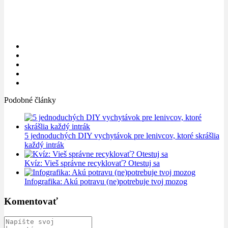
Podobné články
5 jednoduchých DIY vychytávok pre lenivcov, ktoré skrášlia
každý intrák
Kvíz: Vieš správne recyklovať? Otestuj sa
Infografika: Akú potravu (ne)potrebuje tvoj mozog
Komentovať