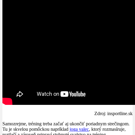
Zdroj: insportline.sk
Samozrejme, tréning treba začať aj ukončiť poriadnym strečingom.
Tu je skvelou pomôckou napríklad
joga valec
, ktorý rozmasíruje,
roztlačí a zároveň pripraví stuhnuté svalstvo na tréning.