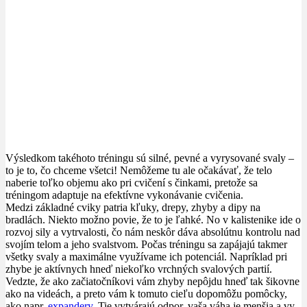
Výsledkom takéhoto tréningu sú silné, pevné a vyrysované svaly –
to je to, čo chceme všetci! Nemôžeme tu ale očakávať, že telo
naberie toľko objemu ako pri cvičení s činkami, pretože sa
tréningom adaptuje na efektívne vykonávanie cvičenia.
Medzi základné cviky patria kľuky, drepy, zhyby a dipy na
bradlách. Niekto možno povie, že to je ľahké. No v kalistenike ide o
rozvoj sily a vytrvalosti, čo nám neskôr dáva absolútnu kontrolu nad
svojím telom a jeho svalstvom. Počas tréningu sa zapájajú takmer
všetky svaly a maximálne využívame ich potenciál. Napríklad pri
zhybe je aktívnych hneď niekoľko vrchných svalových partií.
Vedzte, že ako začiatočníkovi vám zhyby nepôjdu hneď tak šikovne
ako na videách, a preto vám k tomuto cieľu dopomôžu pomôcky,
ako napr.
expandery
. Tie vytvárajú odpor, vaša váha je menšia a vy