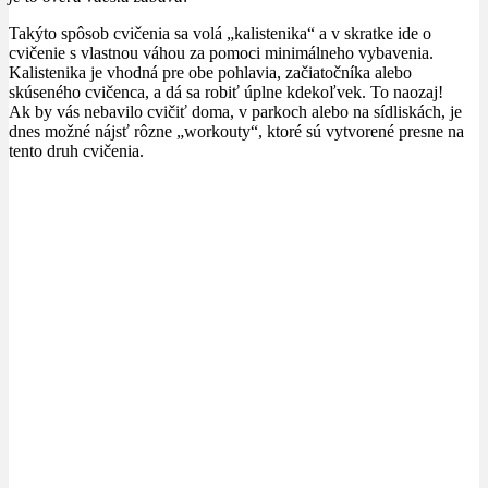
Takýto spôsob cvičenia sa volá „kalistenika“ a v skratke ide o
cvičenie s vlastnou váhou za pomoci minimálneho vybavenia.
Kalistenika je vhodná pre obe pohlavia, začiatočníka alebo
skúseného cvičenca, a dá sa robiť úplne kdekoľvek. To naozaj!
Ak by vás nebavilo cvičiť doma, v parkoch alebo na sídliskách, je
dnes možné nájsť rôzne „workouty“, ktoré sú vytvorené presne na
tento druh cvičenia.