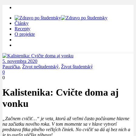
Články
Recepty
O projekte
5. novembra 2020
Pauzička
,
Život neštudentský
,
Život študentský
0
0
Kalistenika: Cvičte doma aj
vonku
„Začnem cvičiť…“ je veta, ktorú až veľmi často počúvame hlavne
na začiatku nového roka. V tom momente sa v hlave vytvorí
predstava fitka plného veľkých činiek. No cvičiť sa dá aj bez nich a
je to oveľa väčšia zábava!