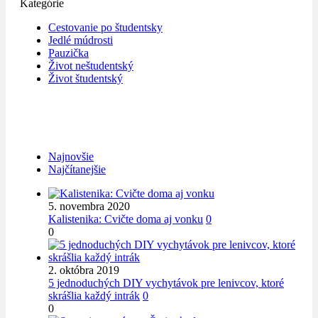
Kategórie
Cestovanie po študentsky
Jedlé múdrosti
Pauzička
Život neštudentský
Život študentský
Najnovšie
Najčítanejšie
5. novembra 2020
Kalistenika: Cvičte doma aj vonku
0
0
2. októbra 2019
5 jednoduchých DIY vychytávok pre lenivcov, ktoré
skrášlia každý intrák
0
0