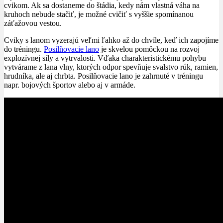
cvikom. Ak sa dostaneme do štádia, kedy nám vlastná váha na
kruhoch nebude stačiť, je možné cvičiť s vyššie spomínanou
záťažovou vestou.
Cviky s lanom vyzerajú veľmi ľahko až do chvíle, keď ich zapojíme
do tréningu.
Posilňovacie lano
je skvelou pomôckou na rozvoj
explozívnej sily a vytrvalosti. Vďaka charakteristickému pohybu
vytvárame z lana vlny, ktorých odpor spevňuje svalstvo rúk, ramien,
hrudníka, ale aj chrbta. Posilňovacie lano je zahrnuté v tréningu
napr. bojových športov alebo aj v armáde.